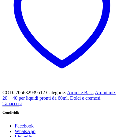
COD:
705632939512
Categorie:
Aromi e Basi
,
Aromi mix
20 + 40 per liquidi pronti da 60ml
,
Dolci e cremosi
,
Tabaccosi
Condividi:
Facebook
WhatsApp
LinkedIn