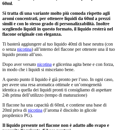
60ml
.
Si tratta di una variante molto più comoda rispetto agli
aromi concentrati, per ottenere liquidi da 60ml a prezzi
simili e con lo stesso grado di personalizzabilità. Inoltre
scegliendo liquidi in questo formato, il liquido resterà nel
flacone originale con eleganza.
Ti basterà aggiungere al tuo liquido 40ml di base neutra (con
o senza
nicotina
) all’interno del flacone per ottenere una il tuo
liquido pronto all’uso.
Dopo aver versato
nicotina
e glicerina agita bene e con forza,
in modo che i liquidi si miscelano bene.
A questo punto il liquido è già pronto per l’uso. In ogni caso,
per avere una resa aromatica ottimale e un’omogeneità
identica a quella dei liquidi pronti ti consigliamo di aspettare
24h prima dell’utilizzo (tempo di maturazione)
Il flacone ha una capacità di 60ml, e contiene una base di
20ml priva di
nicotina
(l’aroma è disciolto in glicole
propilenico PG).
Il liquido presente nel flacone non è adatto allo svapo e