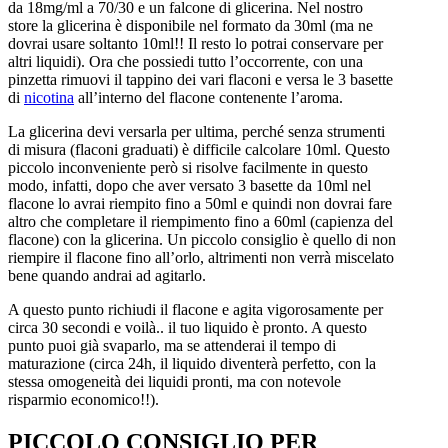
da 18mg/ml a 70/30 e un falcone di glicerina. Nel nostro
store la glicerina è disponibile nel formato da 30ml (ma ne
dovrai usare soltanto 10ml!! Il resto lo potrai conservare per
altri liquidi). Ora che possiedi tutto l’occorrente, con una
pinzetta rimuovi il tappino dei vari flaconi e versa le 3 basette
di
nicotina
all’interno del flacone contenente l’aroma.
La glicerina devi versarla per ultima, perché senza strumenti
di misura (flaconi graduati) è difficile calcolare 10ml. Questo
piccolo inconveniente però si risolve facilmente in questo
modo, infatti, dopo che aver versato 3 basette da 10ml nel
flacone lo avrai riempito fino a 50ml e quindi non dovrai fare
altro che completare il riempimento fino a 60ml (capienza del
flacone) con la glicerina. Un piccolo consiglio è quello di non
riempire il flacone fino all’orlo, altrimenti non verrà miscelato
bene quando andrai ad agitarlo.
A questo punto richiudi il flacone e agita vigorosamente per
circa 30 secondi e voilà.. il tuo liquido è pronto. A questo
punto puoi già svaparlo, ma se attenderai il tempo di
maturazione (circa 24h, il liquido diventerà perfetto, con la
stessa omogeneità dei liquidi pronti, ma con notevole
risparmio economico!!).
PICCOLO CONSIGLIO PER