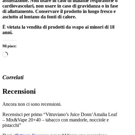
assuefazione. Non usare in caso di malattie respiratorie o
cardiovascolari, non usare in caso di gravidanza o in fase
di allattamento. Conservare il prodotto in luogo fresco e
asciutto al lontano da fonti di calore.
È vietata la vendita di prodotti da svapo ai minori di 18
anni.
Mi piace:
Caricamento
in
corso…
Correlati
Recensioni
Ancora non ci sono recensioni.
Recensisci per primo “Vitruviano’s Juice Donn’Amalia Leaf
– Mix&Vape 20+40 – tabacco con mandorle, nocciole e
pistacchi”