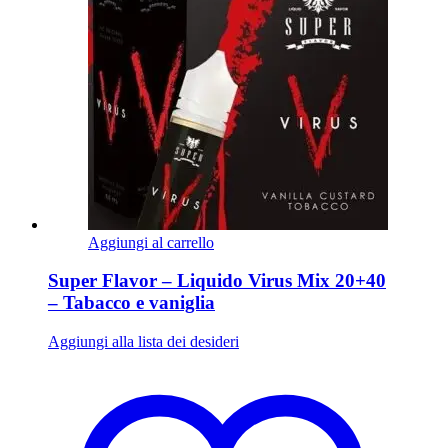
Aggiungi al carrello
Super Flavor – Liquido Virus Mix 20+40
– Tabacco e vaniglia
Aggiungi alla lista dei desideri