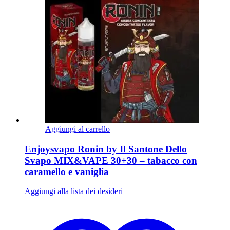
Aggiungi al carrello
Enjoysvapo Ronin by Il Santone Dello
Svapo MIX&VAPE 30+30 – tabacco con
caramello e vaniglia
Aggiungi alla lista dei desideri