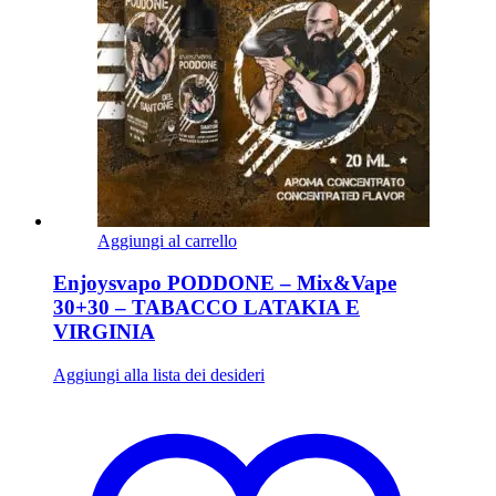
Aggiungi al carrello
Enjoysvapo PODDONE – Mix&Vape
30+30 – TABACCO LATAKIA E
VIRGINIA
Aggiungi alla lista dei desideri