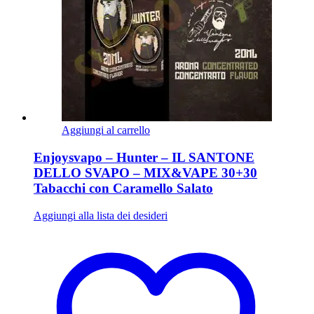
Aggiungi al carrello
Enjoysvapo – Hunter – IL SANTONE
DELLO SVAPO – MIX&VAPE 30+30
Tabacchi con Caramello Salato
Aggiungi alla lista dei desideri