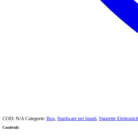
COD:
N/A
Categorie:
Box
,
Hardware per brand
,
Sigarette Elettroni
Condividi: