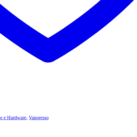
che e Hardware
,
Vaporesso