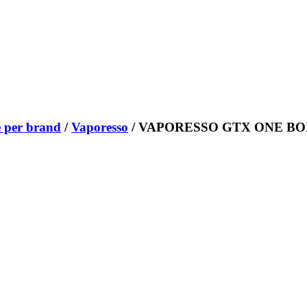
 per brand
/
Vaporesso
/ VAPORESSO GTX ONE B