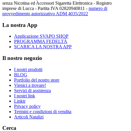
senza Nicotina ed Accessori Sigaretta Elettronica - Registro
imprese di Lucca - Partita IVA 02820940811 -
numero di
provvedimento autorizzativo ADM 4035/2022
La nostra App
Applicazione SVAPO SHOP
PROGRAMMA FEDELTÀ
SCARICA LA NOSTRA APP
Il nostro negozio
I nostri prodotti
BLOG
Portfolio del nostro store
Vienici a trovare!
Servizi di assistenza
I nostri link
Linktr
Privacy policy
Termini e condizioni di vendita
Articoli Natalizi
Cerca