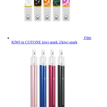
Filtri
KIWI in COTONE kiwi spark 2/kiwi spark