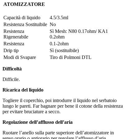
ATOMIZZATORE
Capacità di liquido
4.5/3.5ml
Resistenza Sostituibile
No
Resistenza
Sì Mesh: N80 0.17ohm/ KA1
Rigenerabile
0.2ohm
Resistenza
0.1-2ohm
Drip tip
Sì (sostituibile)
Modi di Svapare
Tiro di Polmoni DTL
Difficoltà
Difficile.
Ricarica del liquido
Togliere il coperchio, poi introdurre il liquido nel serbatoio
lungo le pareti. Far bagnare per bene il cotone della resistenza
per evitare bruciature a secco.
Regolazione dell’afflusso dell’aria
Ruotare l’anello sulla parte superiore dell’atomizzatore in
senso orario o antiorario per regolare l’afflusso d’aria.