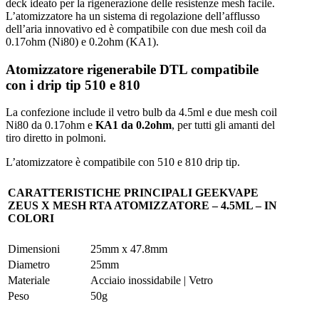
deck ideato per la rigenerazione delle resistenze mesh facile.
L’atomizzatore ha un sistema di regolazione dell’afflusso
dell’aria innovativo ed è compatibile con due mesh coil da
0.17ohm (Ni80) e 0.2ohm (KA1).
Atomizzatore rigenerabile DTL compatibile
con i drip tip 510 e 810
La confezione include il vetro bulb da 4.5ml e due mesh coil
Ni80 da 0.17ohm e
KA1 da 0.2ohm
, per tutti gli amanti del
tiro diretto in polmoni.
L’atomizzatore è compatibile con 510 e 810 drip tip.
CARATTERISTICHE PRINCIPALI GEEKVAPE
ZEUS X MESH RTA ATOMIZZATORE – 4.5ML – IN
COLORI
Dimensioni
25mm x 47.8mm
Diametro
25mm
Materiale
Acciaio inossidabile | Vetro
Peso
50g