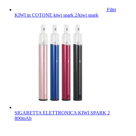
Filtri
KIWI in COTONE kiwi spark 2/kiwi spark
SIGARETTA ELETTRONICA KIWI SPARK 2
800mAh