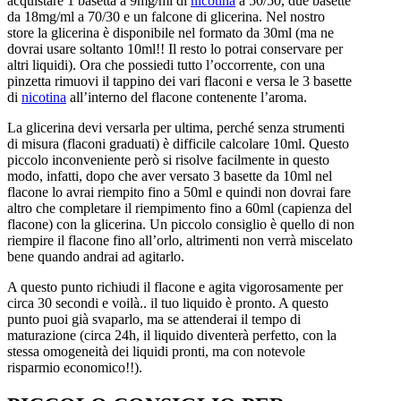
acquistare 1 basetta a 9mg/ml di
nicotina
a 50/50, due basette
da 18mg/ml a 70/30 e un falcone di glicerina. Nel nostro
store la glicerina è disponibile nel formato da 30ml (ma ne
dovrai usare soltanto 10ml!! Il resto lo potrai conservare per
altri liquidi). Ora che possiedi tutto l’occorrente, con una
pinzetta rimuovi il tappino dei vari flaconi e versa le 3 basette
di
nicotina
all’interno del flacone contenente l’aroma.
La glicerina devi versarla per ultima, perché senza strumenti
di misura (flaconi graduati) è difficile calcolare 10ml. Questo
piccolo inconveniente però si risolve facilmente in questo
modo, infatti, dopo che aver versato 3 basette da 10ml nel
flacone lo avrai riempito fino a 50ml e quindi non dovrai fare
altro che completare il riempimento fino a 60ml (capienza del
flacone) con la glicerina. Un piccolo consiglio è quello di non
riempire il flacone fino all’orlo, altrimenti non verrà miscelato
bene quando andrai ad agitarlo.
A questo punto richiudi il flacone e agita vigorosamente per
circa 30 secondi e voilà.. il tuo liquido è pronto. A questo
punto puoi già svaparlo, ma se attenderai il tempo di
maturazione (circa 24h, il liquido diventerà perfetto, con la
stessa omogeneità dei liquidi pronti, ma con notevole
risparmio economico!!).