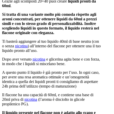
Grazie agli scomposti 20+40 puoi creare
liquidi pronti da
60ml
.
Si tratta di una variante molto più comoda rispetto agli
aromi concentrati, per ottenere liquidi da 60ml a prezzi
simili e con lo stesso grado di personalizzabilità. Inoltre
scegliendo liquidi in questo formato, il liquido resterà nel
flacone originale con eleganza.
Ti basterà aggiungere al tuo liquido 40ml di base neutra (con
o senza
nicotina
) all’interno del flacone per ottenere una il tuo
liquido pronto all’uso.
Dopo aver versato
nicotina
e glicerina agita bene e con forza,
in modo che i liquidi si miscelano bene.
A questo punto il liquido è già pronto per l’uso. In ogni caso,
per avere una resa aromatica ottimale e un’omogeneità
identica a quella dei liquidi pronti ti consigliamo di aspettare
24h prima dell’utilizzo (tempo di maturazione)
Il flacone ha una capacità di 60ml, e contiene una base di
20ml priva di
nicotina
(l’aroma è disciolto in glicole
propilenico PG).
Il liquido presente nel flacone non è adatto allo svapo e