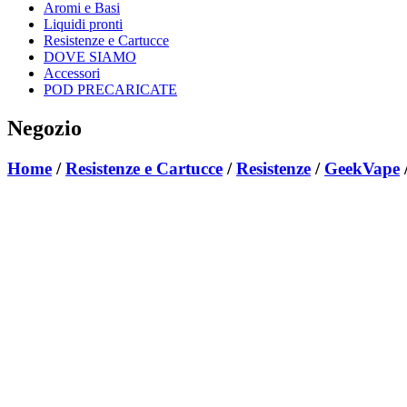
Aromi e Basi
Liquidi pronti
Resistenze e Cartucce
DOVE SIAMO
Accessori
POD PRECARICATE
Negozio
Home
/
Resistenze e Cartucce
/
Resistenze
/
GeekVape