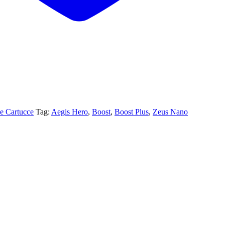
 e Cartucce
Tag:
Aegis Hero
,
Boost
,
Boost Plus
,
Zeus Nano