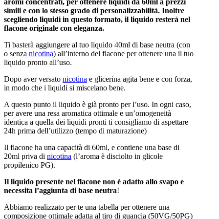
aromi concentrati, per ottenere liquidi da 60ml a prezzi
simili e con lo stesso grado di personalizzabilità. Inoltre
scegliendo liquidi in questo formato, il liquido resterà nel
flacone originale con eleganza.
Ti basterà aggiungere al tuo liquido 40ml di base neutra (con
o senza
nicotina
) all’interno del flacone per ottenere una il tuo
liquido pronto all’uso.
Dopo aver versato
nicotina
e glicerina agita bene e con forza,
in modo che i liquidi si miscelano bene.
A questo punto il liquido è già pronto per l’uso. In ogni caso,
per avere una resa aromatica ottimale e un’omogeneità
identica a quella dei liquidi pronti ti consigliamo di aspettare
24h prima dell’utilizzo (tempo di maturazione)
Il flacone ha una capacità di 60ml, e contiene una base di
20ml priva di
nicotina
(l’aroma è disciolto in glicole
propilenico PG).
Il liquido presente nel flacone non è adatto allo svapo e
necessita l’aggiunta di base neutra
!
Abbiamo realizzato per te una tabella per ottenere una
composizione ottimale adatta al tiro di guancia (50VG/50PG)