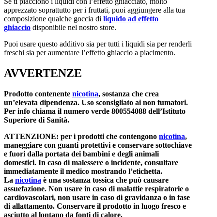
Se ti piacciono i liquidi con l’effetto ghiacciato, molto
apprezzato soprattutto per i fruttati, puoi aggiungere alla tua
composizione qualche goccia di
liquido ad effetto
ghiaccio
disponibile nel nostro store.
Puoi usare questo additivo sia per tutti i liquidi sia per renderli
freschi sia per aumentare l’effetto ghiaccio a piacimento.
AVVERTENZE
Prodotto contenente
nicotina
, sostanza che crea
un’elevata dipendenza. Uso sconsigliato ai non fumatori.
Per info chiama il numero verde 800554088 dell’Istituto
Superiore di Sanità.
ATTENZIONE: per i prodotti che contengono
nicotina
,
maneggiare con guanti protettivi e conservare sottochiave
e fuori dalla portata dei bambini e degli animali
domestici. In caso di malessere o incidente, consultare
immediatamente il medico mostrando l’etichetta.
La
nicotina
è una sostanza tossica che può causare
assuefazione. Non usare in caso di malattie respiratorie o
cardiovascolari, non usare in caso di gravidanza o in fase
di allattamento. Conservare il prodotto in luogo fresco e
asciutto al lontano da fonti di calore.