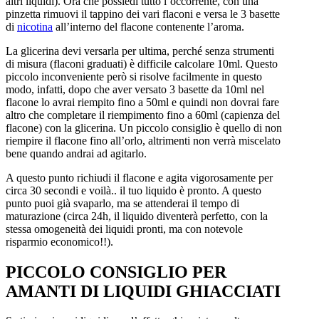
altri liquidi). Ora che possiedi tutto l’occorrente, con una
pinzetta rimuovi il tappino dei vari flaconi e versa le 3 basette
di
nicotina
all’interno del flacone contenente l’aroma.
La glicerina devi versarla per ultima, perché senza strumenti
di misura (flaconi graduati) è difficile calcolare 10ml. Questo
piccolo inconveniente però si risolve facilmente in questo
modo, infatti, dopo che aver versato 3 basette da 10ml nel
flacone lo avrai riempito fino a 50ml e quindi non dovrai fare
altro che completare il riempimento fino a 60ml (capienza del
flacone) con la glicerina. Un piccolo consiglio è quello di non
riempire il flacone fino all’orlo, altrimenti non verrà miscelato
bene quando andrai ad agitarlo.
A questo punto richiudi il flacone e agita vigorosamente per
circa 30 secondi e voilà.. il tuo liquido è pronto. A questo
punto puoi già svaparlo, ma se attenderai il tempo di
maturazione (circa 24h, il liquido diventerà perfetto, con la
stessa omogeneità dei liquidi pronti, ma con notevole
risparmio economico!!).
PICCOLO CONSIGLIO PER
AMANTI DI LIQUIDI GHIACCIATI