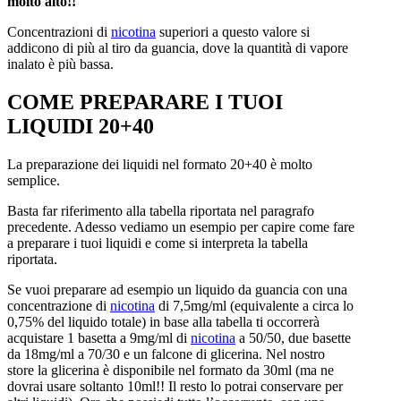
molto alto!!
Concentrazioni di
nicotina
superiori a questo valore si
addicono di più al tiro da guancia, dove la quantità di vapore
inalato è più bassa.
COME PREPARARE I TUOI
LIQUIDI 20+40
La preparazione dei liquidi nel formato 20+40 è molto
semplice.
Basta far riferimento alla tabella riportata nel paragrafo
precedente. Adesso vediamo un esempio per capire come fare
a preparare i tuoi liquidi e come si interpreta la tabella
riportata.
Se vuoi preparare ad esempio un liquido da guancia con una
concentrazione di
nicotina
di 7,5mg/ml (equivalente a circa lo
0,75% del liquido totale) in base alla tabella ti occorrerà
acquistare 1 basetta a 9mg/ml di
nicotina
a 50/50, due basette
da 18mg/ml a 70/30 e un falcone di glicerina. Nel nostro
store la glicerina è disponibile nel formato da 30ml (ma ne
dovrai usare soltanto 10ml!! Il resto lo potrai conservare per