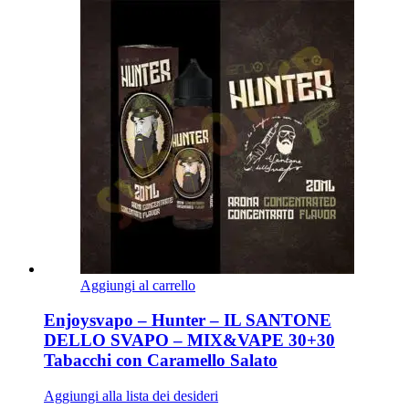
Aggiungi al carrello
Enjoysvapo – Hunter – IL SANTONE
DELLO SVAPO – MIX&VAPE 30+30
Tabacchi con Caramello Salato
Aggiungi alla lista dei desideri