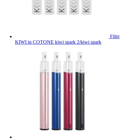
Filtri
KIWI in COTONE kiwi spark 2/kiwi spark