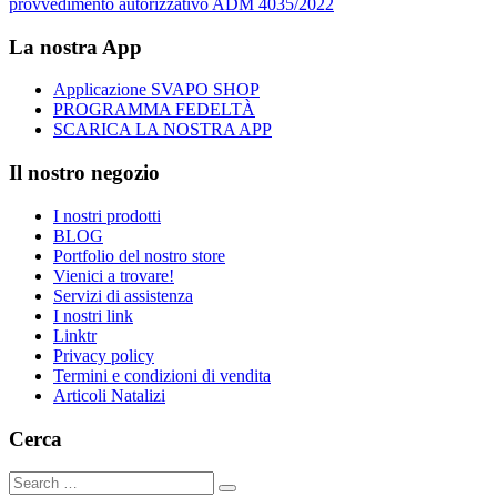
provvedimento autorizzativo ADM 4035/2022
La nostra App
Applicazione SVAPO SHOP
PROGRAMMA FEDELTÀ
SCARICA LA NOSTRA APP
Il nostro negozio
I nostri prodotti
BLOG
Portfolio del nostro store
Vienici a trovare!
Servizi di assistenza
I nostri link
Linktr
Privacy policy
Termini e condizioni di vendita
Articoli Natalizi
Cerca