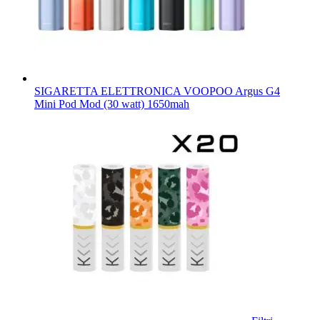
SIGARETTA ELETTRONICA VOOPOO Argus G4
Mini Pod Mod (30 watt) 1650mah