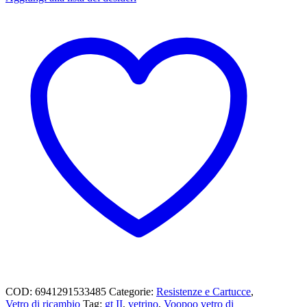
COD:
6941291533485
Categorie:
Resistenze e Cartucce
,
Vetro di ricambio
Tag:
gt II
,
vetrino
,
Voopoo vetro di