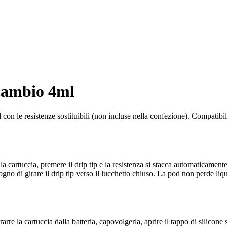
cambio 4ml
le resistenze sostituibili (non incluse nella confezione). Compatibile
e la cartuccia, premere il drip tip e la resistenza si stacca automaticam
isogno di girare il drip tip verso il lucchetto chiuso. La pod non perde l
arre la cartuccia dalla batteria, capovolgerla, aprire il tappo di silicone s