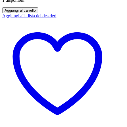
1 disponibili
Vaporart
Aggiungi al carrello
Special
Aggiungi alla lista dei desideri
-
Cool
Cup
10ml
-
Gelato
all'amarena
-
8mg/ml
di
nicotina
quantità