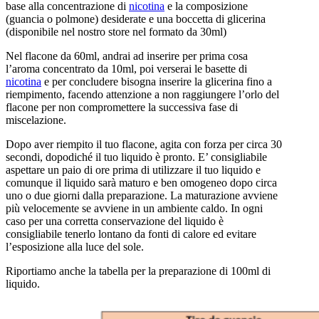
base alla concentrazione di
nicotina
e la composizione
(guancia o polmone) desiderate e una boccetta di glicerina
(disponibile nel nostro store nel formato da 30ml)
Nel flacone da 60ml, andrai ad inserire per prima cosa
l’aroma concentrato da 10ml, poi verserai le basette di
nicotina
e per concludere bisogna inserire la glicerina fino a
riempimento, facendo attenzione a non raggiungere l’orlo del
flacone per non compromettere la successiva fase di
miscelazione.
Dopo aver riempito il tuo flacone, agita con forza per circa 30
secondi, dopodiché il tuo liquido è pronto. E’ consigliabile
aspettare un paio di ore prima di utilizzare il tuo liquido e
comunque il liquido sarà maturo e ben omogeneo dopo circa
uno o due giorni dalla preparazione. La maturazione avviene
più velocemente se avviene in un ambiente caldo. In ogni
caso per una corretta conservazione del liquido è
consigliabile tenerlo lontano da fonti di calore ed evitare
l’esposizione alla luce del sole.
Riportiamo anche la tabella per la preparazione di 100ml di
liquido.