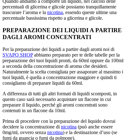
Quando andiamo a comporre un liquido, nel calcolo delle
percentuali di glicerina e glicole possiamo tranquillamente
trascurare l’aroma e la
nicotina
, essendo queste ultime una
percentuale bassissima rispetto a glicerina e glicole.
PREPARAZIONE DEI LIQUIDI A PARTIRE
DAGLI AROMI CONCENTRATI
Per la preparazione dei liquidi a partire dagli aromi noi di
SVAPO SHOP
abbiamo preparato per te delle tabelle per la
preparazione dei tuoi liquidi pronti, da 60ml oppure da 100ml
a seconda della concentrazione di aroma che desideri.
Naturalmente la scelta consigliata per assaporare al massimo i
tuoi liquidi, è quella a concentrazione maggiore e quindi ti
consigliamo di preparare liquidi da 60ml.
A differenza di tutti gli altri formati di liquidi scomposti, in
questo caso sarà necessario acquistare un flacone in cui
preparare il liquido, perché gli aromi concentrati sono
contenuti in un flacone da 10ml.
Prima di procedere con la preparazione del liquido dovrai
decidere la concentrazione di
nicotina
(può anche essere
0mg/ml, ovvero senza
nicotina
) e la destinazione d’uso (se
fumi da guancia o fumi da polmone).