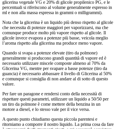
glicerina vegetale VG e 20% di glicole propilenico PG, e le
percentuali si riferiscono al volume generalmente espresso in
ml e non alla massa espressa in grammi o milligrammi).
Nota che la glicerina è un liquido più denso rispetto al glicole
che necessita di potenze maggiori per vaporizzarsi, ma che
comunque produce molto più vapore rispetto al glicole. Il
glicole invece evapora a potenze più basse, veicola meglio
l’aroma rispetto alla glicerina ma produce meno vapore.
Quando si svapa a potenze elevate (tiro da polmone)
generalmente si producono grandi quantità di vapore ed è
necessario utilizzare miscele composte almeno al 70% da
Glicerina VG, mentre per svapare a basse potenze (tiro da
guancia) è necessario abbassare il livello di Glicerina al 50%
e comunque si consiglia di non andare al di sotto di questo
valore.
Per fare un paragone e rendersi conto della necessità di
rispettare questi parametri, utilizzare un liquido a 50/50 per
un tiro da polmone è come mettere della benzina in un
motore a diesel, e lo stesso vale per il vice versa.
A questo punto chiudiamo questa piccola parentesi e
ritorniamo a comporre il nostro liquido. La prima cosa da fare