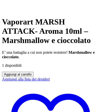
Vaporart MARSH
ATTACK- Aroma 10ml –
Marshmallow e cioccolato
E’ una battaglia a cui non potete resistere!
Marshmallow e
cioccolato
.
1 disponibili
Vaporart
Aggiungi al carrello
MARSH
Aggiungi alla lista dei desideri
ATTACK-
Aroma
10ml
-
Marshmallow
e
cioccolato