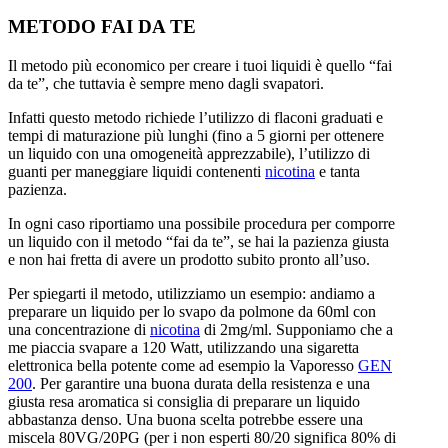
METODO FAI DA TE
Il metodo più economico per creare i tuoi liquidi è quello “fai
da te”, che tuttavia è sempre meno dagli svapatori.
Infatti questo metodo richiede l’utilizzo di flaconi graduati e
tempi di maturazione più lunghi (fino a 5 giorni per ottenere
un liquido con una omogeneità apprezzabile), l’utilizzo di
guanti per maneggiare liquidi contenenti
nicotina
e tanta
pazienza.
In ogni caso riportiamo una possibile procedura per comporre
un liquido con il metodo “fai da te”, se hai la pazienza giusta
e non hai fretta di avere un prodotto subito pronto all’uso.
Per spiegarti il metodo, utilizziamo un esempio: andiamo a
preparare un liquido per lo svapo da polmone da 60ml con
una concentrazione di
nicotina
di 2mg/ml. Supponiamo che a
me piaccia svapare a 120 Watt, utilizzando una sigaretta
elettronica bella potente come ad esempio la Vaporesso
GEN
200
. Per garantire una buona durata della resistenza e una
giusta resa aromatica si consiglia di preparare un liquido
abbastanza denso. Una buona scelta potrebbe essere una
miscela 80VG/20PG (per i non esperti 80/20 significa 80% di