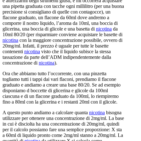
è attrezzarmi degli strumenti giusti, e mi occorrerà acquistare
una pipetta graduata con tacche ogni millilitro (per una buona
precisione si consigliano di quelle con contagocce), un
flacone graduato, un flacone da 60ml dove andremo a
comporre il nostro liquido, l’aroma da 10ml, una boccia di
glicerina, una boccia di glicole e una basetta di
nicotina
da
10ml 80/20 (per risparmiare conviene acquistare le basette di
nicotina
con la maggiore concentrazione possibile, ovvero di
20mg/ml. Infatti, il prezzo è uguale per tutte le basette
contenenti
nicotina
visto che il liquido subisce la stessa
tassazione da parte dell’ADM indipendentemente dalla
concentrazione di
nicotina
).
Ora che abbiamo tutto l’occorrente, con una pinzetta
togliamo tutti i tappi dai vari flaconi, prendiamo il flacone
graduato e andiamo a creare una base 80/20. Se ad esempio
disponiamo d boccette di glicerina e glicole da 100ml
ciascuna e di un flacone graduato da 100ml, lo riempiremo
fino a 80ml con la glicerina e i restanti 20ml con il glicole.
A questo punto andiamo a calcolare quanta
nicotina
bisogna
utilizzare per ottenere una concentrazione di 2mg/ml. La base
in cui è disciolta ha una concentrazione di 20mg/ml, quindi
per il calcolo possiamo fare una semplice proporzione: X sta
a 60ml di liquido pronto come 2mg/ml stanno a 20mg/ml. La
quantità di
nicotina
da utilizzare X si calcola come