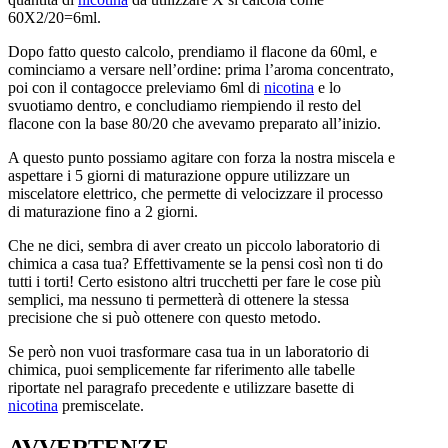
60X2/20=6ml.
Dopo fatto questo calcolo, prendiamo il flacone da 60ml, e
cominciamo a versare nell’ordine: prima l’aroma concentrato,
poi con il contagocce preleviamo 6ml di
nicotina
e lo
svuotiamo dentro, e concludiamo riempiendo il resto del
flacone con la base 80/20 che avevamo preparato all’inizio.
A questo punto possiamo agitare con forza la nostra miscela e
aspettare i 5 giorni di maturazione oppure utilizzare un
miscelatore elettrico, che permette di velocizzare il processo
di maturazione fino a 2 giorni.
Che ne dici, sembra di aver creato un piccolo laboratorio di
chimica a casa tua? Effettivamente se la pensi così non ti do
tutti i torti! Certo esistono altri trucchetti per fare le cose più
semplici, ma nessuno ti permetterà di ottenere la stessa
precisione che si può ottenere con questo metodo.
Se però non vuoi trasformare casa tua in un laboratorio di
chimica, puoi semplicemente far riferimento alle tabelle
riportate nel paragrafo precedente e utilizzare basette di
nicotina
premiscelate.