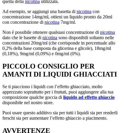
quella della
nicotina
utilizzata.
Ad esempio, se aggiungi una basetta di
nicotina
con
concentrazione 14mg/ml, ottieni un liquido pronto da 20ml
con concentrazione di
nicotina
7mg/ml.
Non è possibile ottenere qualsiasi concentrazione di
nicotina
dato che le basette di
nicotina
sono disponibili soltanto nelle
concentrazioni 20mg/ml (che corrisponde in percentuale allo
0,2% della base composta da glicerina e glicole), 18mg/ml
(0,18%), 9mg/ml (0,09%) e 0mg/ml (0%).
PICCOLO CONSIGLIO PER
AMANTI DI LIQUIDI GHIACCIATI
Se ti piacciono i liquidi con l’effetto ghiacciato, molto
apprezzato soprattutto per i fruttati, puoi aggiungere alla tua
composizione qualche goccia di
liquido ad effetto ghiaccio
disponibile nel nostro store.
Puoi usare questo additivo sia per tutti i liquidi sia per renderli
freschi sia per aumentare l’effetto ghiaccio a piacimento.
AVVERTENZE