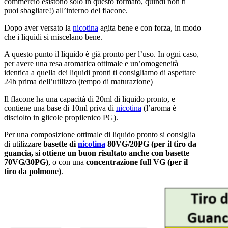
commercio esistono solo in questo formato, quindi non ti
puoi sbagliare!) all’interno del flacone.
Dopo aver versato la
nicotina
agita bene e con forza, in modo
che i liquidi si miscelano bene.
A questo punto il liquido è già pronto per l’uso. In ogni caso,
per avere una resa aromatica ottimale e un’omogeneità
identica a quella dei liquidi pronti ti consigliamo di aspettare
24h prima dell’utilizzo (tempo di maturazione)
Il flacone ha una capacità di 20ml di liquido pronto, e
contiene una base di 10ml priva di
nicotina
(l’aroma è
disciolto in glicole propilenico PG).
Per una composizione ottimale di liquido pronto si consiglia
di utilizzare
basette di
nicotina
80VG/20PG (per il tiro da
guancia, si ottiene un buon risultato anche con basette
70VG/30PG)
, o con una
concentrazione full VG (per il
tiro da polmone)
.