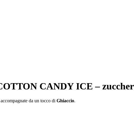
COTTON CANDY ICE – zucchero f
o
accompagnate da un tocco di
Ghiaccio
.