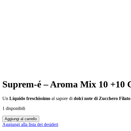
Suprem-é – Aroma Mix 10 +10 
Un
Liquido
freschissimo
al sapore di
dolci note di Zucchero Filat
1 disponibili
Suprem-
Aggiungi al carrello
é
Aggiungi alla lista dei desideri
–