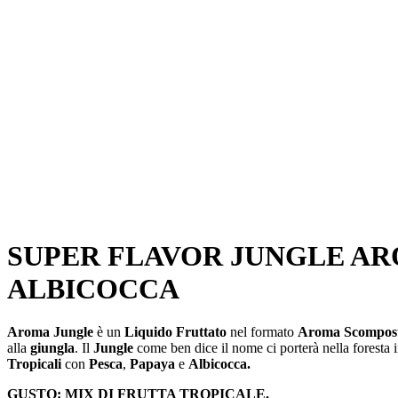
SUPER FLAVOR JUNGLE ARO
ALBICOCCA
Aroma Jungle
è un
Liquido Fruttato
nel formato
Aroma Scomposto
alla
giungla
. Il
Jungle
come ben dice il nome ci porterà nella foresta 
Tropicali
con
Pesca
,
Papaya
e
Albicocca.
GUSTO:
MIX DI FRUTTA TROPICALE.