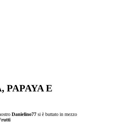
, PAPAYA E
 nostro
Danielino77
si è buttato in mezzo
Frutti