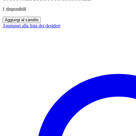
1 disponibili
SUPER
Aggiungi al carrello
FLAVOR
Aggiungi alla lista dei desideri
JUNGLE
AROMA
MIX&VAPE
30+30
PESCA,
PAPAYA
E
ALBICOCCA
quantità