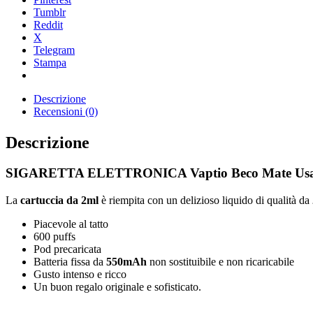
Tumblr
Reddit
X
Telegram
Stampa
Descrizione
Recensioni (0)
Descrizione
SIGARETTA ELETTRONICA Vaptio Beco Mate Usa e Ge
La
cartuccia da 2ml
è riempita con un delizioso liquido di qualità da
Piacevole al tatto
600 puffs
Pod precaricata
Batteria fissa da
5
50mAh
non sostituibile e non ricaricabile
Gusto intenso e ricco
Un buon regalo originale e sofisticato.