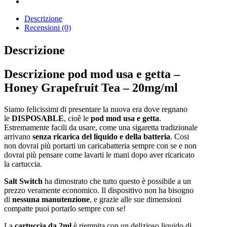
Descrizione
Recensioni (0)
Descrizione
Descrizione pod mod usa e getta –
Honey Grapefruit Tea – 20mg/ml
Siamo felicissimi di presentare la nuova era dove regnano
le
DISPOSABLE
, cioè le
pod mod usa e getta
.
Estremamente facili da usare, come una sigaretta tradizionale
arrivano
senza ricarica del liquido e della batteria
. Cosi
non dovrai più portarti un caricabatteria sempre con se e non
dovrai più pensare come lavarti le mani dopo aver ricaricato
la cartuccia.
Salt Switch
ha dimostrato che tutto questo è possibile a un
prezzo veramente economico. Il dispositivo non ha bisogno
di
nessuna manutenzione
, e grazie alle sue dimensioni
compatte puoi portarlo sempre con se!
La
cartuccia da 2ml
è riempita con un delizioso liquido di