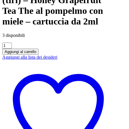
Tea The al pompelmo con
miele – cartuccia da 2ml
3 disponibili
Puff
Usa
Aggiungi al carrello
e
Aggiungi alla lista dei desideri
Getta
-
600
puffs
(tiri)
-
Honey
Grapefruit
Tea
The
al
pompelmo
con
miele