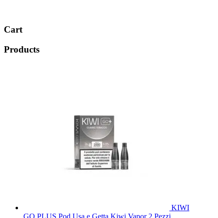
Cart
Products
KIWI
GO PLUS Pod Usa e Getta Kiwi Vapor 2 Pezzi