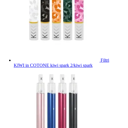
Filtri
KIWI in COTONE kiwi spark 2/kiwi spark