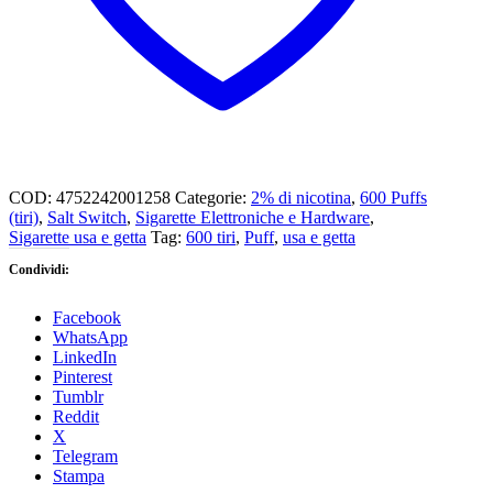
-
cartuccia
da
2ml
quantità
COD:
4752242001258
Categorie:
2% di nicotina
,
600 Puffs
(tiri)
,
Salt Switch
,
Sigarette Elettroniche e Hardware
,
Sigarette usa e getta
Tag:
600 tiri
,
Puff
,
usa e getta
Condividi:
Facebook
WhatsApp
LinkedIn
Pinterest
Tumblr
Reddit
X
Telegram
Stampa