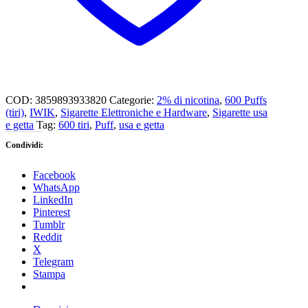
COD:
3859893933820
Categorie:
2% di nicotina
,
600 Puffs
(tiri)
,
IWIK
,
Sigarette Elettroniche e Hardware
,
Sigarette usa
e getta
Tag:
600 tiri
,
Puff
,
usa e getta
Condividi:
Facebook
WhatsApp
LinkedIn
Pinterest
Tumblr
Reddit
X
Telegram
Stampa