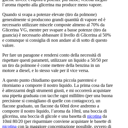
l’aroma rispetto alla glicerina ma produce meno vapore.
Quando si svapa a potenze elevate (tiro da polmone)
generalmente si producono grandi quantità di vapore ed è
necessario utilizzare miscele composte almeno al 70% da
Glicerina VG, mentre per svapare a basse potenze (tiro da
guancia) è necessario abbassare il livello di Glicerina al 50%
e comunque si consiglia di non andare al di sotto di questo
valore.
Per fare un paragone e rendersi conto della necessità di
rispettare questi parametri, utilizzare un liquido a 50/50 per
un tiro da polmone è come mettere della benzina in un
motore a diesel, e lo stesso vale per il vice versa.
A questo punto chiudiamo questa piccola parentesi e
ritorniamo a comporre il nostro liquido. La prima cosa da fare
è attrezzarmi degli strumenti giusti, e mi occorrerà acquistare
una pipetta graduata con tacche ogni millilitro (per una buona
precisione si consigliano di quelle con contagocce), un
flacone graduato, un flacone da 60ml dove andremo a
comporre il nostro liquido, l’aroma da 10ml, una boccia di
glicerina, una boccia di glicole e una basetta di
nicotina
da
10ml 80/20 (per risparmiare conviene acquistare le basette di
nicotina
con la maggiore concentrazione possibile, ovvero di