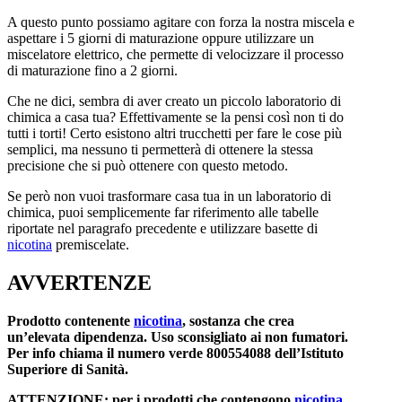
A questo punto possiamo agitare con forza la nostra miscela e
aspettare i 5 giorni di maturazione oppure utilizzare un
miscelatore elettrico, che permette di velocizzare il processo
di maturazione fino a 2 giorni.
Che ne dici, sembra di aver creato un piccolo laboratorio di
chimica a casa tua? Effettivamente se la pensi così non ti do
tutti i torti! Certo esistono altri trucchetti per fare le cose più
semplici, ma nessuno ti permetterà di ottenere la stessa
precisione che si può ottenere con questo metodo.
Se però non vuoi trasformare casa tua in un laboratorio di
chimica, puoi semplicemente far riferimento alle tabelle
riportate nel paragrafo precedente e utilizzare basette di
nicotina
premiscelate.
AVVERTENZE
Prodotto contenente
nicotina
, sostanza che crea
un’elevata dipendenza. Uso sconsigliato ai non fumatori.
Per info chiama il numero verde 800554088 dell’Istituto
Superiore di Sanità.
ATTENZIONE: per i prodotti che contengono
nicotina
,