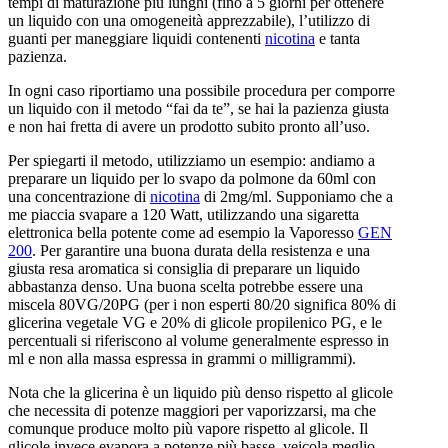
tempi di maturazione più lunghi (fino a 5 giorni per ottenere
un liquido con una omogeneità apprezzabile), l’utilizzo di
guanti per maneggiare liquidi contenenti
nicotina
e tanta
pazienza.
In ogni caso riportiamo una possibile procedura per comporre
un liquido con il metodo “fai da te”, se hai la pazienza giusta
e non hai fretta di avere un prodotto subito pronto all’uso.
Per spiegarti il metodo, utilizziamo un esempio: andiamo a
preparare un liquido per lo svapo da polmone da 60ml con
una concentrazione di
nicotina
di 2mg/ml. Supponiamo che a
me piaccia svapare a 120 Watt, utilizzando una sigaretta
elettronica bella potente come ad esempio la Vaporesso
GEN
200
. Per garantire una buona durata della resistenza e una
giusta resa aromatica si consiglia di preparare un liquido
abbastanza denso. Una buona scelta potrebbe essere una
miscela 80VG/20PG (per i non esperti 80/20 significa 80% di
glicerina vegetale VG e 20% di glicole propilenico PG, e le
percentuali si riferiscono al volume generalmente espresso in
ml e non alla massa espressa in grammi o milligrammi).
Nota che la glicerina è un liquido più denso rispetto al glicole
che necessita di potenze maggiori per vaporizzarsi, ma che
comunque produce molto più vapore rispetto al glicole. Il
glicole invece evapora a potenze più basse, veicola meglio