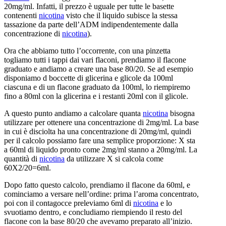
20mg/ml. Infatti, il prezzo è uguale per tutte le basette
contenenti
nicotina
visto che il liquido subisce la stessa
tassazione da parte dell’ADM indipendentemente dalla
concentrazione di
nicotina
).
Ora che abbiamo tutto l’occorrente, con una pinzetta
togliamo tutti i tappi dai vari flaconi, prendiamo il flacone
graduato e andiamo a creare una base 80/20. Se ad esempio
disponiamo d boccette di glicerina e glicole da 100ml
ciascuna e di un flacone graduato da 100ml, lo riempiremo
fino a 80ml con la glicerina e i restanti 20ml con il glicole.
A questo punto andiamo a calcolare quanta
nicotina
bisogna
utilizzare per ottenere una concentrazione di 2mg/ml. La base
in cui è disciolta ha una concentrazione di 20mg/ml, quindi
per il calcolo possiamo fare una semplice proporzione: X sta
a 60ml di liquido pronto come 2mg/ml stanno a 20mg/ml. La
quantità di
nicotina
da utilizzare X si calcola come
60X2/20=6ml.
Dopo fatto questo calcolo, prendiamo il flacone da 60ml, e
cominciamo a versare nell’ordine: prima l’aroma concentrato,
poi con il contagocce preleviamo 6ml di
nicotina
e lo
svuotiamo dentro, e concludiamo riempiendo il resto del
flacone con la base 80/20 che avevamo preparato all’inizio.