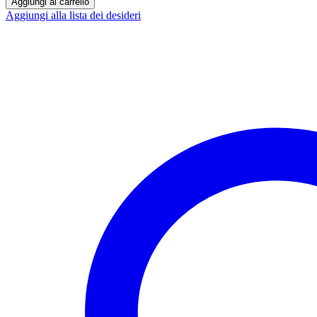
Aggiungi al carrello
3in1
Aggiungi alla lista dei desideri
Clapton
Coil
(26GA
+
32GA)
Kit
quantità