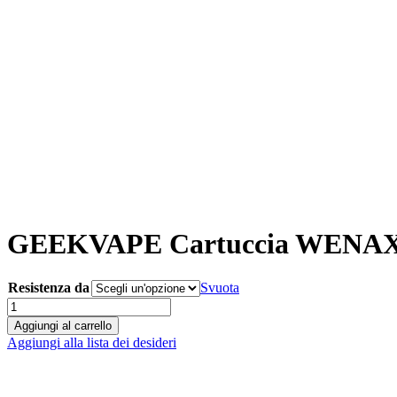
GEEKVAPE Cartuccia WENAX
Resistenza da
Svuota
GEEKVAPE
Cartuccia
Aggiungi al carrello
WENAX
Aggiungi alla lista dei desideri
H1
POD
RICAMBIO