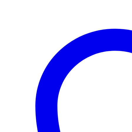
0.7OHM
/
1.4OHM
quantità