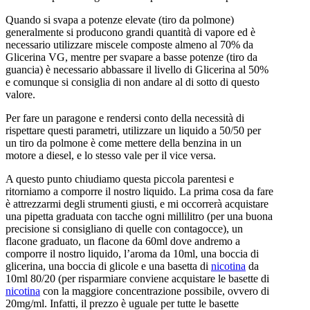
Quando si svapa a potenze elevate (tiro da polmone)
generalmente si producono grandi quantità di vapore ed è
necessario utilizzare miscele composte almeno al 70% da
Glicerina VG, mentre per svapare a basse potenze (tiro da
guancia) è necessario abbassare il livello di Glicerina al 50%
e comunque si consiglia di non andare al di sotto di questo
valore.
Per fare un paragone e rendersi conto della necessità di
rispettare questi parametri, utilizzare un liquido a 50/50 per
un tiro da polmone è come mettere della benzina in un
motore a diesel, e lo stesso vale per il vice versa.
A questo punto chiudiamo questa piccola parentesi e
ritorniamo a comporre il nostro liquido. La prima cosa da fare
è attrezzarmi degli strumenti giusti, e mi occorrerà acquistare
una pipetta graduata con tacche ogni millilitro (per una buona
precisione si consigliano di quelle con contagocce), un
flacone graduato, un flacone da 60ml dove andremo a
comporre il nostro liquido, l’aroma da 10ml, una boccia di
glicerina, una boccia di glicole e una basetta di
nicotina
da
10ml 80/20 (per risparmiare conviene acquistare le basette di
nicotina
con la maggiore concentrazione possibile, ovvero di
20mg/ml. Infatti, il prezzo è uguale per tutte le basette