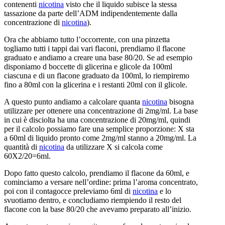
contenenti
nicotina
visto che il liquido subisce la stessa
tassazione da parte dell’ADM indipendentemente dalla
concentrazione di
nicotina
).
Ora che abbiamo tutto l’occorrente, con una pinzetta
togliamo tutti i tappi dai vari flaconi, prendiamo il flacone
graduato e andiamo a creare una base 80/20. Se ad esempio
disponiamo d boccette di glicerina e glicole da 100ml
ciascuna e di un flacone graduato da 100ml, lo riempiremo
fino a 80ml con la glicerina e i restanti 20ml con il glicole.
A questo punto andiamo a calcolare quanta
nicotina
bisogna
utilizzare per ottenere una concentrazione di 2mg/ml. La base
in cui è disciolta ha una concentrazione di 20mg/ml, quindi
per il calcolo possiamo fare una semplice proporzione: X sta
a 60ml di liquido pronto come 2mg/ml stanno a 20mg/ml. La
quantità di
nicotina
da utilizzare X si calcola come
60X2/20=6ml.
Dopo fatto questo calcolo, prendiamo il flacone da 60ml, e
cominciamo a versare nell’ordine: prima l’aroma concentrato,
poi con il contagocce preleviamo 6ml di
nicotina
e lo
svuotiamo dentro, e concludiamo riempiendo il resto del
flacone con la base 80/20 che avevamo preparato all’inizio.