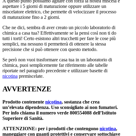
A questo punto possiamo agitare con forza la nostra miscela e
aspettare i 5 giorni di maturazione oppure utilizzare un
miscelatore elettrico, che permette di velocizzare il processo
di maturazione fino a 2 giorni.
Che ne dici, sembra di aver creato un piccolo laboratorio di
chimica a casa tua? Effettivamente se la pensi così non ti do
tutti i torti! Certo esistono altri trucchetti per fare le cose più
semplici, ma nessuno ti permetterà di ottenere la stessa
precisione che si può ottenere con questo metodo.
Se però non vuoi trasformare casa tua in un laboratorio di
chimica, puoi semplicemente far riferimento alle tabelle
riportate nel paragrafo precedente e utilizzare basette di
nicotina
premiscelate.
AVVERTENZE
Prodotto contenente
nicotina
, sostanza che crea
un’elevata dipendenza. Uso sconsigliato ai non fumatori.
Per info chiama il numero verde 800554088 dell’Istituto
Superiore di Sanità.
ATTENZIONE: per i prodotti che contengono
nicotina
,
maneggiare con guanti protettivi e conservare sottochiave