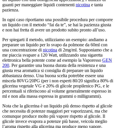
guanti per maneggiare liquidi contenenti
nicotina
e tanta
pazienza.
In ogni caso riportiamo una possibile procedura per comporre
un liquido con il metodo “fai da te”, se hai la pazienza giusta
e non hai fretta di avere un prodotto subito pronto all’uso.
Per spiegarti il metodo, utilizziamo un esempio: andiamo a
preparare un liquido per lo svapo da polmone da 60ml con
una concentrazione di
nicotina
di 2mg/ml. Supponiamo che a
me piaccia svapare a 120 Watt, utilizzando una sigaretta
elettronica bella potente come ad esempio la Vaporesso
GEN
200
. Per garantire una buona durata della resistenza e una
giusta resa aromatica si consiglia di preparare un liquido
abbastanza denso. Una buona scelta potrebbe essere una
miscela 80VG/20PG (per i non esperti 80/20 significa 80% di
glicerina vegetale VG e 20% di glicole propilenico PG, e le
percentuali si riferiscono al volume generalmente espresso in
ml e non alla massa espressa in grammi o milligrammi).
Nota che la glicerina è un liquido più denso rispetto al glicole
che necessita di potenze maggiori per vaporizzarsi, ma che
comunque produce molto più vapore rispetto al glicole. Il
glicole invece evapora a potenze più basse, veicola meglio
l’aroma rispetto alla glicerina ma produce meno vapore.