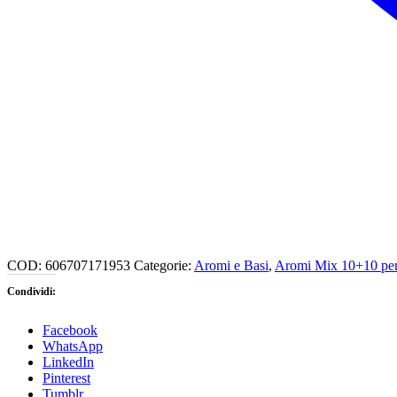
COD:
606707171953
Categorie:
Aromi e Basi
,
Aromi Mix 10+10 per 
Condividi:
Facebook
WhatsApp
LinkedIn
Pinterest
Tumblr