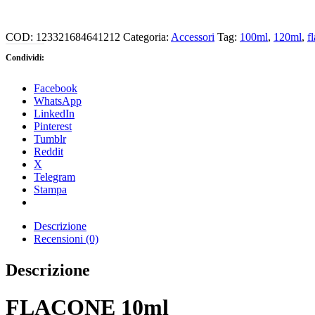
COD:
123321684641212
Categoria:
Accessori
Tag:
100ml
,
120ml
,
f
Condividi:
Facebook
WhatsApp
LinkedIn
Pinterest
Tumblr
Reddit
X
Telegram
Stampa
Descrizione
Recensioni (0)
Descrizione
FLACONE 10ml