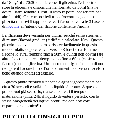
da 18mg/ml a 70/30 e un falcone di glicerina. Nel nostro
store la glicerina è disponibile nel formato da 30ml (ma ne
dovrai usare soltanto 10ml!! Il resto lo potrai conservare per
altri liquidi). Ora che possiedi tutto l’occorrente, con una
pinzetta rimuovi il tappino dei vari flaconi e versa le 3 basette
di
nicotina
all’interno del flacone contenente l’aroma.
La glicerina devi versarla per ultima, perché senza strumenti
di misura (flaconi graduati) è difficile calcolare 10ml. Questo
piccolo inconveniente però si risolve facilmente in questo
modo, infatti, dopo che aver versato 3 basette da 10ml nel
flacone lo avrai riempito fino a 50ml e quindi non dovrai fare
altro che completare il riempimento fino a 60ml (capienza del
flacone) con la glicerina. Un piccolo consiglio è quello di non
riempire il flacone fino all’orlo, altrimenti non verrà miscelato
bene quando andrai ad agitarlo.
A questo punto richiudi il flacone e agita vigorosamente per
circa 30 secondi e voilà.. il tuo liquido è pronto. A questo
punto puoi già svaparlo, ma se attenderai il tempo di
maturazione (circa 24h, il liquido diventerà perfetto, con la
stessa omogeneità dei liquidi pronti, ma con notevole
risparmio economico!!).
PICCOLO CONSIGLIO PER