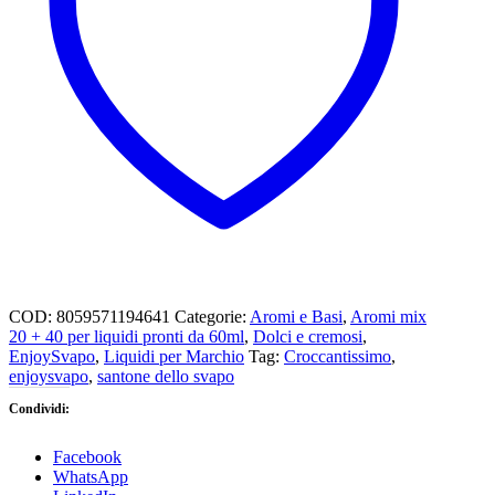
e
caramello
quantità
COD:
8059571194641
Categorie:
Aromi e Basi
,
Aromi mix
20 + 40 per liquidi pronti da 60ml
,
Dolci e cremosi
,
EnjoySvapo
,
Liquidi per Marchio
Tag:
Croccantissimo
,
enjoysvapo
,
santone dello svapo
Condividi:
Facebook
WhatsApp