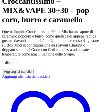
Croccantissimo –
MIX&VAPE 30+30 – pop
corn, burro e caramello
Questo liquido Croccantissimo 60 ml Mix ha un sapore di
caramello,popcorn e burro, come quelli caldi appena fatti da
gustare davanti ad un bel film. Un liquido cremoso da gustare
su Box Mod in configurazione da Flavour Chasing o
drippato su un bel Goon con Coil complessa ad elevate
temperature come ama il Santone dello Svapo.
1 disponibili
Enjoysvapo
Aggiungi al carrello
-
Aggiungi alla lista dei desideri
Croccantissimo
-
MIX&VAPE
30+30
-
pop
corn,
burro