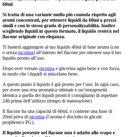
60ml
.
Si tratta di una variante molto più comoda rispetto agli
aromi concentrati, per ottenere liquidi da 60ml a prezzi
simili e con lo stesso grado di personalizzabilità. Inoltre
scegliendo liquidi in questo formato, il liquido resterà nel
flacone originale con eleganza.
Ti basterà aggiungere al tuo liquido 40ml di base neutra (con
o senza
nicotina
) all’interno del flacone per ottenere una il tuo
liquido pronto all’uso.
Dopo aver versato
nicotina
e glicerina agita bene e con forza,
in modo che i liquidi si miscelano bene.
A questo punto il liquido è già pronto per l’uso. In ogni caso,
per avere una resa aromatica ottimale e un’omogeneità
identica a quella dei liquidi pronti ti consigliamo di aspettare
24h prima dell’utilizzo (tempo di maturazione)
Il flacone ha una capacità di 60ml, e contiene una base di
20ml priva di
nicotina
(l’aroma è disciolto in glicole
propilenico PG).
Il liquido presente nel flacone non è adatto allo svapo e