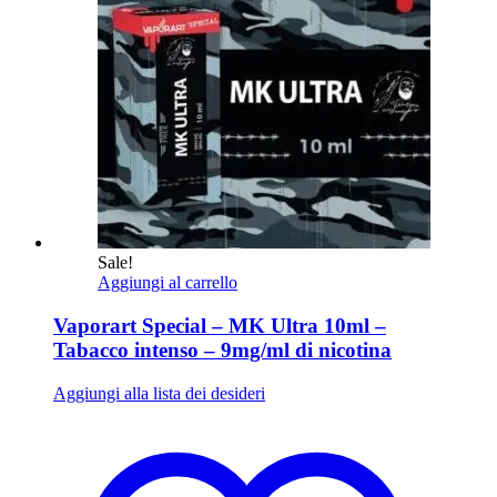
Sale!
Aggiungi al carrello
Vaporart Special – MK Ultra 10ml –
Tabacco intenso – 9mg/ml di nicotina
Aggiungi alla lista dei desideri