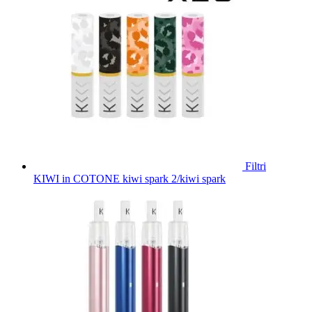
Filtri
KIWI in COTONE kiwi spark 2/kiwi spark