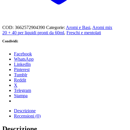
COD:
3662572904390
Categorie:
Aromi e Basi
,
Aromi mix
20 + 40 per liquidi pronti da 60ml
,
Freschi e mentolati
Condividi:
Facebook
WhatsApp
LinkedIn
Pinterest
Tumblr
Reddit
X
Telegram
Stampa
Descrizione
Recensioni (0)
Descrizione