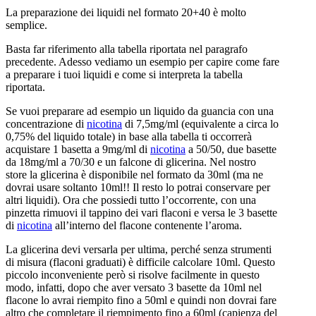
La preparazione dei liquidi nel formato 20+40 è molto
semplice.
Basta far riferimento alla tabella riportata nel paragrafo
precedente. Adesso vediamo un esempio per capire come fare
a preparare i tuoi liquidi e come si interpreta la tabella
riportata.
Se vuoi preparare ad esempio un liquido da guancia con una
concentrazione di
nicotina
di 7,5mg/ml (equivalente a circa lo
0,75% del liquido totale) in base alla tabella ti occorrerà
acquistare 1 basetta a 9mg/ml di
nicotina
a 50/50, due basette
da 18mg/ml a 70/30 e un falcone di glicerina. Nel nostro
store la glicerina è disponibile nel formato da 30ml (ma ne
dovrai usare soltanto 10ml!! Il resto lo potrai conservare per
altri liquidi). Ora che possiedi tutto l’occorrente, con una
pinzetta rimuovi il tappino dei vari flaconi e versa le 3 basette
di
nicotina
all’interno del flacone contenente l’aroma.
La glicerina devi versarla per ultima, perché senza strumenti
di misura (flaconi graduati) è difficile calcolare 10ml. Questo
piccolo inconveniente però si risolve facilmente in questo
modo, infatti, dopo che aver versato 3 basette da 10ml nel
flacone lo avrai riempito fino a 50ml e quindi non dovrai fare
altro che completare il riempimento fino a 60ml (capienza del