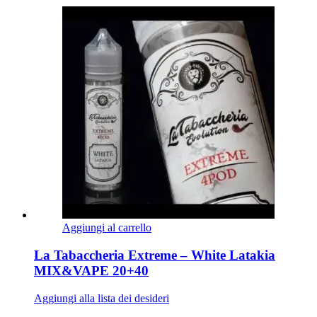
Aggiungi al carrello
La Tabaccheria Extreme – White Latakia
MIX&VAPE 20+40
Aggiungi alla lista dei desideri