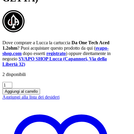
Dove comprare a Lucca la cartuccia
Da One Tech Aced
1.2ohm
? Puoi acquistare questo prodotto da qui (
svapo-
shop.com
dopo esserti
registrato
) oppure direttamente in
negozio
SVAPO SHOP Lucca (Capannori, Via della
Libertà 32)
2 disponibili
CARTUCCIA
Da
Aggiungi al carrello
One
Aggiungi alla lista dei desideri
Tech
Aced
1.2ohm
(USA
E
GETTA)
quantità