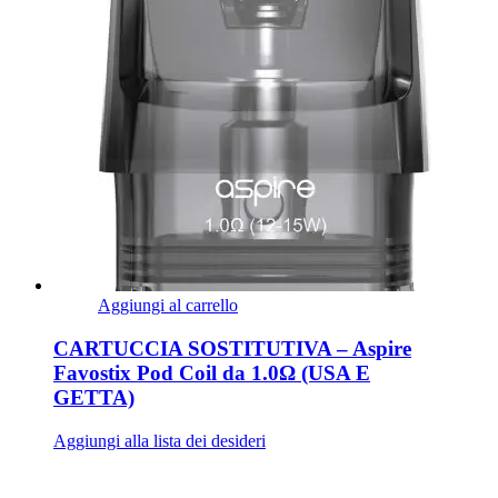
Aggiungi al carrello
CARTUCCIA SOSTITUTIVA – Aspire
Favostix Pod Coil da 1.0Ω (USA E
GETTA)
Aggiungi alla lista dei desideri