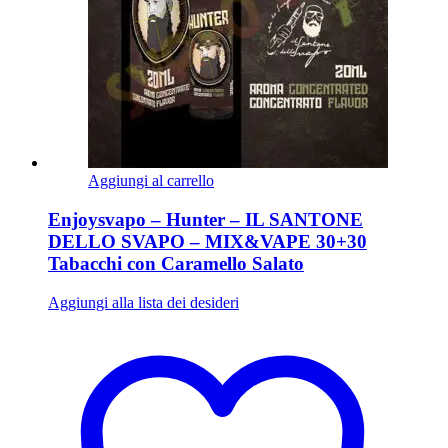
Aggiungi al carrello
Enjoysvapo – Hunter – IL SANTONE
DELLO SVAPO – MIX&VAPE 30+30
Tabacchi con Caramello Salato
Aggiungi alla lista dei desideri