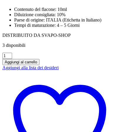
Contenuto del flacone: 10ml
Diluizione consigliata: 10%
Paese di origine: ITALIA (Etichetta in Italiano)
Tempi di maturazione: 4 – 5 Giorni
DISTRIBUITO DA SVAPO-SHOP
3 disponibili
SVAPO-
SHOP
Aggiungi al carrello
-
Aggiungi alla lista dei desideri
Aroma
Frank
10ml
-
tabacco
forte
quantità