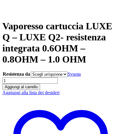
Vaporesso cartuccia LUXE
Q – LUXE Q2- resistenza
integrata 0.6OHM –
0.8OHM – 1.0 OHM
Resistenza da
Svuota
Vaporesso
cartuccia
Aggiungi al carrello
LUXE
Aggiungi alla lista dei desideri
Q
-
LUXE
Q2-
resistenza
integrata
0.6OHM
-