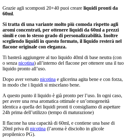
Grazie agli scomposti 20+40 puoi creare
liquidi pronti da
60ml
.
Si tratta di una variante molto più comoda rispetto agli
aromi concentrati, per ottenere liquidi da 60ml a prezzi
simili e con lo stesso grado di personalizzabilità. Inoltre
scegliendo liquidi in questo formato, il liquido resterà nel
flacone originale con eleganza.
Ti basterà aggiungere al tuo liquido 40ml di base neutra (con
o senza
nicotina
) all’interno del flacone per ottenere una il tuo
liquido pronto all’uso.
Dopo aver versato
nicotina
e glicerina agita bene e con forza,
in modo che i liquidi si miscelano bene.
A questo punto il liquido è già pronto per l’uso. In ogni caso,
per avere una resa aromatica ottimale e un’omogeneità
identica a quella dei liquidi pronti ti consigliamo di aspettare
24h prima dell’utilizzo (tempo di maturazione)
Il flacone ha una capacità di 60ml, e contiene una base di
20ml priva di
nicotina
(l’aroma è disciolto in glicole
propilenico PG).