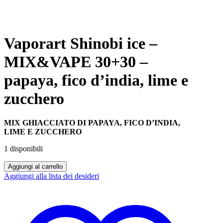
Vaporart Shinobi ice –
MIX&VAPE 30+30 –
papaya, fico d’india, lime e
zucchero
MIX GHIACCIATO DI PAPAYA, FICO D’INDIA,
LIME E ZUCCHERO
1 disponibili
Vaporart
Aggiungi al carrello
Shinobi
Aggiungi alla lista dei desideri
ice
-
MIX&VAPE
30+30
-