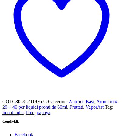
papaya,
fico
d'india,
lime
e
zucchero
quantità
COD:
8059571193675
Categorie:
Aromi e Basi
,
Aromi mix
20 + 40 per liquidi pronti da 60ml
,
Fruttati
,
VaporArt
Tag:
fico d'india
,
lime
,
papaya
Condividi:
Facebook