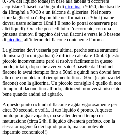
0,75% del liquido totale) in base alla tabella ti occorrerà
acquistare 1 basetta a 9mg/ml di
nicotina
a 50/50, due basette
da 18mg/ml a 70/30 e un falcone di glicerina. Nel nostro
store la glicerina è disponibile nel formato da 30ml (ma ne
dovrai usare soltanto 10ml!! Il resto lo potrai conservare per
altri liquidi). Ora che possiedi tutto l’occorrente, con una
pinzetta rimuovi il tappino dei vari flaconi e versa le 3 basette
di
nicotina
all’interno del flacone contenente l’aroma.
La glicerina devi versarla per ultima, perché senza strumenti
di misura (flaconi graduati) è difficile calcolare 10ml. Questo
piccolo inconveniente però si risolve facilmente in questo
modo, infatti, dopo che aver versato 3 basette da 10ml nel
flacone lo avrai riempito fino a 50ml e quindi non dovrai fare
altro che completare il riempimento fino a 60ml (capienza del
flacone) con la glicerina. Un piccolo consiglio è quello di non
riempire il flacone fino all’orlo, altrimenti non verrà miscelato
bene quando andrai ad agitarlo.
A questo punto richiudi il flacone e agita vigorosamente per
circa 30 secondi e voilà.. il tuo liquido è pronto. A questo
punto puoi già svaparlo, ma se attenderai il tempo di
maturazione (circa 24h, il liquido diventerà perfetto, con la
stessa omogeneità dei liquidi pronti, ma con notevole
risparmio economico!!).