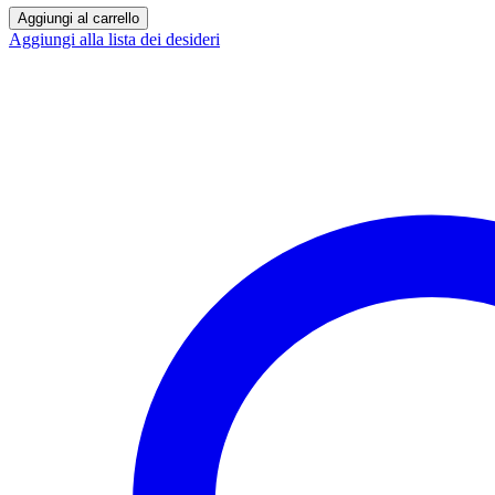
Vaporart
Aggiungi al carrello
Jungle
Aggiungi alla lista dei desideri
by
Danielino
D77
-
frutti
tropicali
-
NO
NICOTINA
quantità