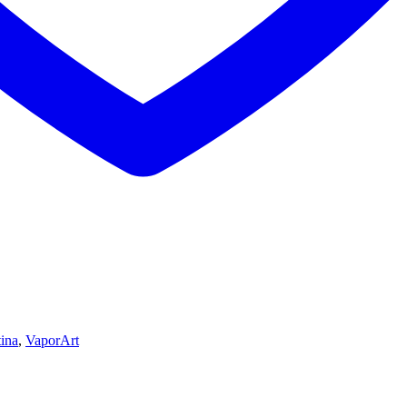
tina
,
VaporArt