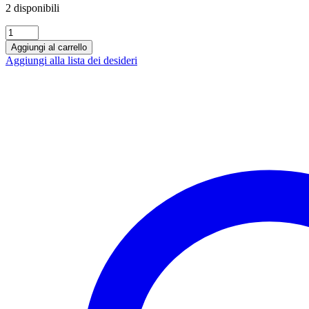
2 disponibili
Vaporart
-
Aggiungi al carrello
Aroma
Aggiungi alla lista dei desideri
Mix
10
+10
Tabacco
biondo
-
virginia
quantità