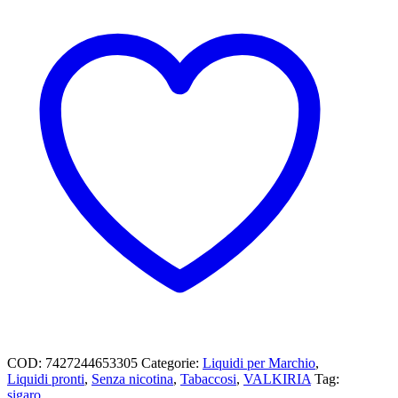
COD:
7427244653305
Categorie:
Liquidi per Marchio
,
Liquidi pronti
,
Senza nicotina
,
Tabaccosi
,
VALKIRIA
Tag:
sigaro