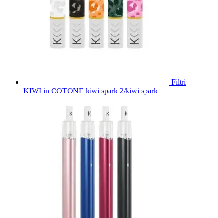
Filtri
KIWI in COTONE kiwi spark 2/kiwi spark