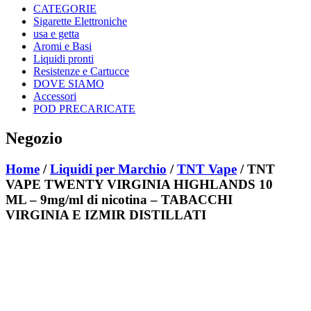
CATEGORIE
Sigarette Elettroniche
usa e getta
Aromi e Basi
Liquidi pronti
Resistenze e Cartucce
DOVE SIAMO
Accessori
POD PRECARICATE
Negozio
Home
/
Liquidi per Marchio
/
TNT Vape
/ TNT
VAPE TWENTY VIRGINIA HIGHLANDS 10
ML – 9mg/ml di nicotina – TABACCHI
VIRGINIA E IZMIR DISTILLATI