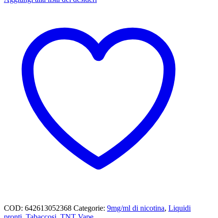
COD:
642613052368
Categorie:
9mg/ml di nicotina
,
Liquidi
pronti
,
Tabaccosi
,
TNT Vape