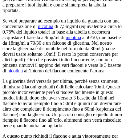
a preparare i tuoi liquidi e come si interpreta la tabella
riportata.
Se vuoi preparare ad esempio un liquido da guancia con una
concentrazione di
nicotina
di 7,5mg/ml (equivalente a circa lo
0,75% del liquido totale) in base alla tabella ti occorrerà
acquistare 1 basetta a 9mg/ml di
nicotina
a 50/50, due basette
da 18mg/ml a 70/30 e un falcone di glicerina. Nel nostro
store la glicerina è disponibile nel formato da 30ml (ma ne
dovrai usare soltanto 10ml!! Il resto lo potrai conservare per
altri liquidi). Ora che possiedi tutto l’occorrente, con una
pinzetta rimuovi il tappino dei vari flaconi e versa le 3 basette
di
nicotina
all’interno del flacone contenente l’aroma.
La glicerina devi versarla per ultima, perché senza strumenti
di misura (flaconi graduati) è difficile calcolare 10ml. Questo
piccolo inconveniente però si risolve facilmente in questo
modo, infatti, dopo che aver versato 3 basette da 10ml nel
flacone lo avrai riempito fino a 50ml e quindi non dovrai fare
altro che completare il riempimento fino a 60ml (capienza del
flacone) con la glicerina. Un piccolo consiglio è quello di non
riempire il flacone fino all’orlo, altrimenti non verrà miscelato
bene quando andrai ad agitarlo.
A questo punto richiudi il flacone e agita vigorosamente per