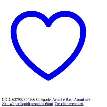
COD:
637902854266
Categorie:
Aromi e Basi
,
Aromi mix
20 + 40 per liquidi pronti da 60ml
,
Freschi e mentolati
,