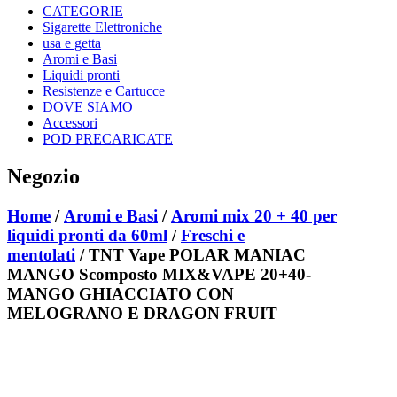
CATEGORIE
Sigarette Elettroniche
usa e getta
Aromi e Basi
Liquidi pronti
Resistenze e Cartucce
DOVE SIAMO
Accessori
POD PRECARICATE
Negozio
Home
/
Aromi e Basi
/
Aromi mix 20 + 40 per
liquidi pronti da 60ml
/
Freschi e
mentolati
/ TNT Vape POLAR MANIAC
MANGO Scomposto MIX&VAPE 20+40-
MANGO GHIACCIATO CON
MELOGRANO E DRAGON FRUIT