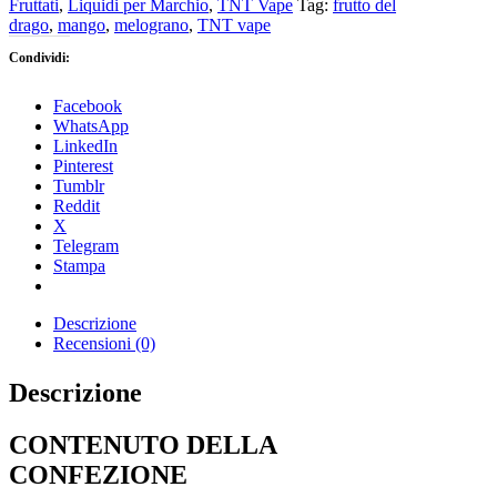
Fruttati
,
Liquidi per Marchio
,
TNT Vape
Tag:
frutto del
drago
,
mango
,
melograno
,
TNT vape
Condividi:
Facebook
WhatsApp
LinkedIn
Pinterest
Tumblr
Reddit
X
Telegram
Stampa
Descrizione
Recensioni (0)
Descrizione
CONTENUTO DELLA
CONFEZIONE