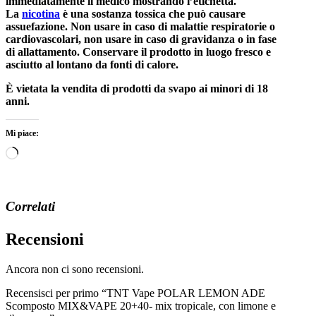
immediatamente il medico mostrando l’etichetta.
La
nicotina
è una sostanza tossica che può causare
assuefazione. Non usare in caso di malattie respiratorie o
cardiovascolari, non usare in caso di gravidanza o in fase
di allattamento. Conservare il prodotto in luogo fresco e
asciutto al lontano da fonti di calore.
È vietata la vendita di prodotti da svapo ai minori di 18
anni.
Mi piace:
Caricamento
in
corso…
Correlati
Recensioni
Ancora non ci sono recensioni.
Recensisci per primo “TNT Vape POLAR LEMON ADE
Scomposto MIX&VAPE 20+40- mix tropicale, con limone e