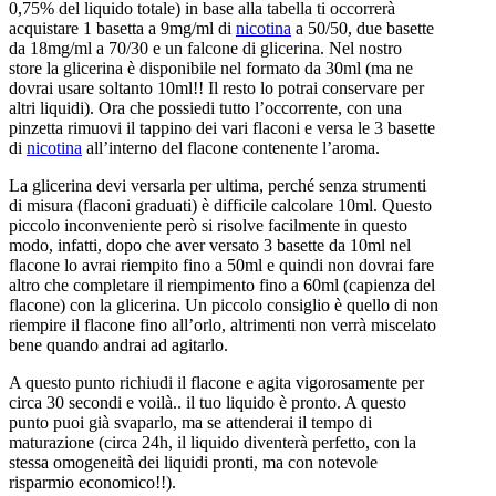
0,75% del liquido totale) in base alla tabella ti occorrerà
acquistare 1 basetta a 9mg/ml di
nicotina
a 50/50, due basette
da 18mg/ml a 70/30 e un falcone di glicerina. Nel nostro
store la glicerina è disponibile nel formato da 30ml (ma ne
dovrai usare soltanto 10ml!! Il resto lo potrai conservare per
altri liquidi). Ora che possiedi tutto l’occorrente, con una
pinzetta rimuovi il tappino dei vari flaconi e versa le 3 basette
di
nicotina
all’interno del flacone contenente l’aroma.
La glicerina devi versarla per ultima, perché senza strumenti
di misura (flaconi graduati) è difficile calcolare 10ml. Questo
piccolo inconveniente però si risolve facilmente in questo
modo, infatti, dopo che aver versato 3 basette da 10ml nel
flacone lo avrai riempito fino a 50ml e quindi non dovrai fare
altro che completare il riempimento fino a 60ml (capienza del
flacone) con la glicerina. Un piccolo consiglio è quello di non
riempire il flacone fino all’orlo, altrimenti non verrà miscelato
bene quando andrai ad agitarlo.
A questo punto richiudi il flacone e agita vigorosamente per
circa 30 secondi e voilà.. il tuo liquido è pronto. A questo
punto puoi già svaparlo, ma se attenderai il tempo di
maturazione (circa 24h, il liquido diventerà perfetto, con la
stessa omogeneità dei liquidi pronti, ma con notevole
risparmio economico!!).