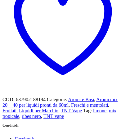
COD:
637902188194
Categorie:
Aromi e Basi
,
Aromi mix
20 + 40 per liquidi pronti da 60ml
,
Freschi e mentolati
,
Fruttati
,
Liquidi per Marchio
,
TNT Vape
Tag:
limone
,
mix
tropicale
,
ribes nero
,
TNT vape
Condividi:
Facebook