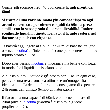
Grazie agli scomposti 20+40 puoi creare
liquidi pronti da
60ml
.
Si tratta di una variante molto più comoda rispetto agli
aromi concentrati, per ottenere liquidi da 60ml a prezzi
simili e con lo stesso grado di personalizzabilità. Inoltre
scegliendo liquidi in questo formato, il liquido resterà nel
flacone originale con eleganza.
Ti basterà aggiungere al tuo liquido 40ml di base neutra (con
o senza
nicotina
) all’interno del flacone per ottenere una il tuo
liquido pronto all’uso.
Dopo aver versato
nicotina
e glicerina agita bene e con forza,
in modo che i liquidi si miscelano bene.
A questo punto il liquido è già pronto per l’uso. In ogni caso,
per avere una resa aromatica ottimale e un’omogeneità
identica a quella dei liquidi pronti ti consigliamo di aspettare
24h prima dell’utilizzo (tempo di maturazione)
Il flacone ha una capacità di 60ml, e contiene una base di
20ml priva di
nicotina
(l’aroma è disciolto in glicole
propilenico PG).