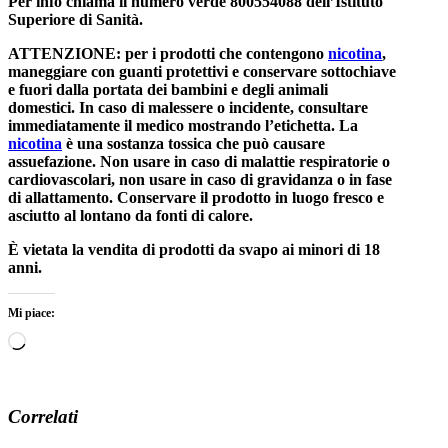
Per info chiama il numero verde 800554088 dell’Istituto
Superiore di Sanità.
ATTENZIONE: per i prodotti che contengono
nicotina
,
maneggiare con guanti protettivi e conservare sottochiave
e fuori dalla portata dei bambini e degli animali
domestici. In caso di malessere o incidente, consultare
immediatamente il medico mostrando l’etichetta. La
nicotina
è una sostanza tossica che può causare
assuefazione. Non usare in caso di malattie respiratorie o
cardiovascolari, non usare in caso di gravidanza o in fase
di allattamento. Conservare il prodotto in luogo fresco e
asciutto al lontano da fonti di calore.
È vietata la vendita di prodotti da svapo ai minori di 18
anni.
Mi piace:
Caricamento
in
corso…
Correlati