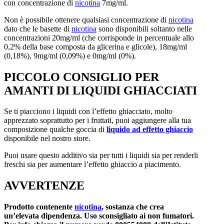
con concentrazione di
nicotina
7mg/ml.
Non è possibile ottenere qualsiasi concentrazione di
nicotina
dato che le basette di
nicotina
sono disponibili soltanto nelle
concentrazioni 20mg/ml (che corrisponde in percentuale allo
0,2% della base composta da glicerina e glicole), 18mg/ml
(0,18%), 9mg/ml (0,09%) e 0mg/ml (0%).
PICCOLO CONSIGLIO PER
AMANTI DI LIQUIDI GHIACCIATI
Se ti piacciono i liquidi con l’effetto ghiacciato, molto
apprezzato soprattutto per i fruttati, puoi aggiungere alla tua
composizione qualche goccia di
liquido ad effetto ghiaccio
disponibile nel nostro store.
Puoi usare questo additivo sia per tutti i liquidi sia per renderli
freschi sia per aumentare l’effetto ghiaccio a piacimento.
AVVERTENZE
Prodotto contenente
nicotina
, sostanza che crea
un’elevata dipendenza. Uso sconsigliato ai non fumatori.