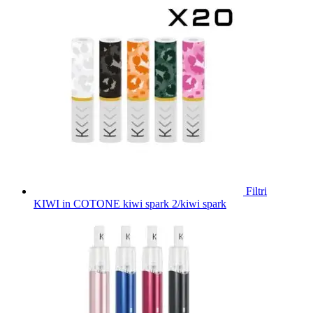
Filtri
KIWI in COTONE kiwi spark 2/kiwi spark