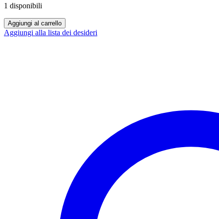
1 disponibili
ECO
Aggiungi al carrello
ONE
Aggiungi alla lista dei desideri
PRO
20
PEZZI
FILTRI
IN
COTONE
quantità