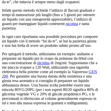
da te”, che tuttavia è sempre meno dagli svapatori.
Infatti questo metodo richiede l’utilizzo di flaconi graduati e
tempi di maturazione più lunghi (fino a 5 giorni per ottenere
un liquido con una omogeneità apprezzabile), l’utilizzo di
guanti per maneggiare liquidi contenenti
nicotina
e tanta
pazienza.
In ogni caso riportiamo una possibile procedura per comporre
un liquido con il metodo “fai da te”, se hai la pazienza giusta
e non hai fretta di avere un prodotto subito pronto all’uso.
Per spiegarti il metodo, utilizziamo un esempio: andiamo a
preparare un liquido per lo svapo da polmone da 60ml con
una concentrazione di
nicotina
di 2mg/ml. Supponiamo che a
me piaccia svapare a 120 Watt, utilizzando una sigaretta
elettronica bella potente come ad esempio la Vaporesso
GEN
200
. Per garantire una buona durata della resistenza e una
giusta resa aromatica si consiglia di preparare un liquido
abbastanza denso. Una buona scelta potrebbe essere una
miscela 80VG/20PG (per i non esperti 80/20 significa 80% di
glicerina vegetale VG e 20% di glicole propilenico PG, e le
percentuali si riferiscono al volume generalmente espresso in
ml e non alla massa espressa in grammi o milligrammi).