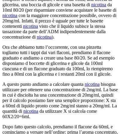
glicerina, una boccia di glicole e una basetta di
nicotina
da
10ml 80/20 (per risparmiare conviene acquistare le basette di
nicotina
con la maggiore concentrazione possibile, ovvero di
20mg/ml. Infatti, il prezzo è uguale per tutte le basette
contenenti
nicotina
visto che il liquido subisce la stessa
tassazione da parte dell’ADM indipendentemente dalla
concentrazione di
nicotina
).
Ora che abbiamo tutto l’occorrente, con una pinzetta
togliamo tutti i tappi dai vari flaconi, prendiamo il flacone
graduato e andiamo a creare una base 80/20. Se ad esempio
disponiamo d boccette di glicerina e glicole da 100ml
ciascuna e di un flacone graduato da 100ml, lo riempiremo
fino a 80ml con la glicerina e i restanti 20ml con il glicole.
A questo punto andiamo a calcolare quanta
nicotina
bisogna
utilizzare per ottenere una concentrazione di 2mg/ml. La base
in cui è disciolta ha una concentrazione di 20mg/ml, quindi
per il calcolo possiamo fare una semplice proporzione: X sta
a 60ml di liquido pronto come 2mg/ml stanno a 20mg/ml. La
quantità di
nicotina
da utilizzare X si calcola come
60X2/20=6ml.
Dopo fatto questo calcolo, prendiamo il flacone da 60ml, e
cominciamo a versare nell’ordine: prima l’aroma concentrato,