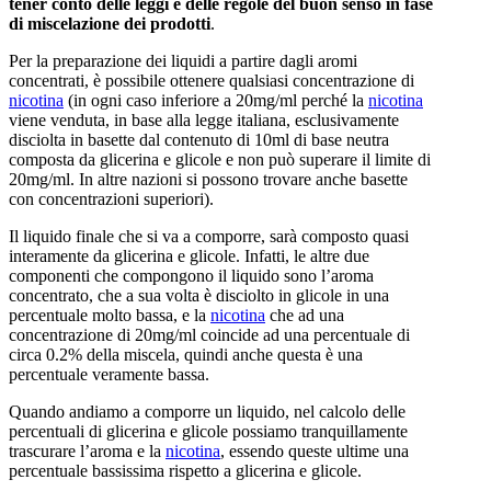
tener conto delle leggi e delle regole del buon senso in fase
di miscelazione dei prodotti
.
Per la preparazione dei liquidi a partire dagli aromi
concentrati, è possibile ottenere qualsiasi concentrazione di
nicotina
(in ogni caso inferiore a 20mg/ml perché la
nicotina
viene venduta, in base alla legge italiana, esclusivamente
disciolta in basette dal contenuto di 10ml di base neutra
composta da glicerina e glicole e non può superare il limite di
20mg/ml. In altre nazioni si possono trovare anche basette
con concentrazioni superiori).
Il liquido finale che si va a comporre, sarà composto quasi
interamente da glicerina e glicole. Infatti, le altre due
componenti che compongono il liquido sono l’aroma
concentrato, che a sua volta è disciolto in glicole in una
percentuale molto bassa, e la
nicotina
che ad una
concentrazione di 20mg/ml coincide ad una percentuale di
circa 0.2% della miscela, quindi anche questa è una
percentuale veramente bassa.
Quando andiamo a comporre un liquido, nel calcolo delle
percentuali di glicerina e glicole possiamo tranquillamente
trascurare l’aroma e la
nicotina
, essendo queste ultime una
percentuale bassissima rispetto a glicerina e glicole.