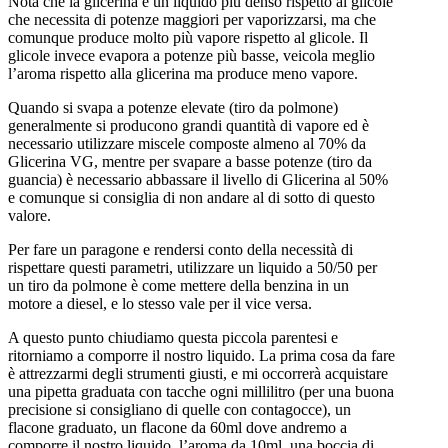
Nota che la glicerina è un liquido più denso rispetto al glicole
che necessita di potenze maggiori per vaporizzarsi, ma che
comunque produce molto più vapore rispetto al glicole. Il
glicole invece evapora a potenze più basse, veicola meglio
l’aroma rispetto alla glicerina ma produce meno vapore.
Quando si svapa a potenze elevate (tiro da polmone)
generalmente si producono grandi quantità di vapore ed è
necessario utilizzare miscele composte almeno al 70% da
Glicerina VG, mentre per svapare a basse potenze (tiro da
guancia) è necessario abbassare il livello di Glicerina al 50%
e comunque si consiglia di non andare al di sotto di questo
valore.
Per fare un paragone e rendersi conto della necessità di
rispettare questi parametri, utilizzare un liquido a 50/50 per
un tiro da polmone è come mettere della benzina in un
motore a diesel, e lo stesso vale per il vice versa.
A questo punto chiudiamo questa piccola parentesi e
ritorniamo a comporre il nostro liquido. La prima cosa da fare
è attrezzarmi degli strumenti giusti, e mi occorrerà acquistare
una pipetta graduata con tacche ogni millilitro (per una buona
precisione si consigliano di quelle con contagocce), un
flacone graduato, un flacone da 60ml dove andremo a
comporre il nostro liquido, l’aroma da 10ml, una boccia di