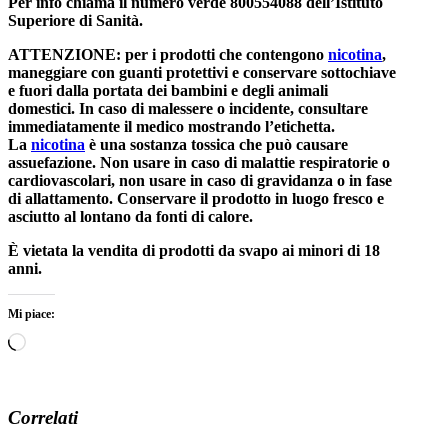
Per info chiama il numero verde 800554088 dell’Istituto
Superiore di Sanità.
ATTENZIONE: per i prodotti che contengono
nicotina
,
maneggiare con guanti protettivi e conservare sottochiave
e fuori dalla portata dei bambini e degli animali
domestici. In caso di malessere o incidente, consultare
immediatamente il medico mostrando l’etichetta.
La
nicotina
è una sostanza tossica che può causare
assuefazione. Non usare in caso di malattie respiratorie o
cardiovascolari, non usare in caso di gravidanza o in fase
di allattamento. Conservare il prodotto in luogo fresco e
asciutto al lontano da fonti di calore.
È vietata la vendita di prodotti da svapo ai minori di 18
anni.
Mi piace:
Caricamento
in
corso…
Correlati