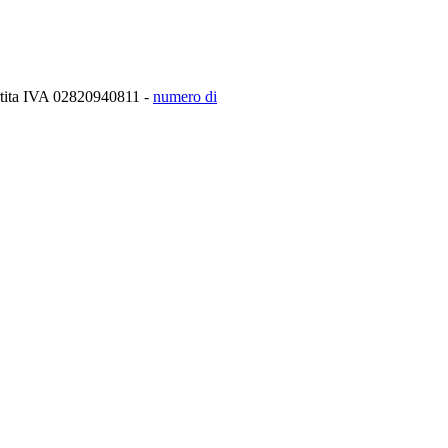
artita IVA 02820940811 -
numero di