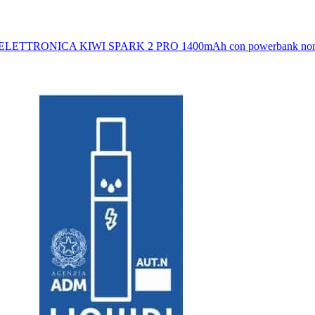
LETTRONICA KIWI SPARK 2 PRO 1400mAh con powerbank non r