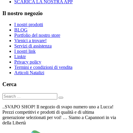
SCARICA LA NOSTRA APP
Il nostro negozio
I nostri prodotti
BLOG
Portfolio del nostro store
Vienici a trovare!
Servizi di assistenza
I nostri link
Linktr
Privacy policy
Termini e condizioni di vendita
Articoli Natalizi
Cerca
..SVAPO SHOP! Il negozio di svapo numero uno a Lucca!
Prezzi competitivi e prodotti di qualità e di ultima
generazione selezionati per voi! … Siamo a Capannori in via
della Libertà